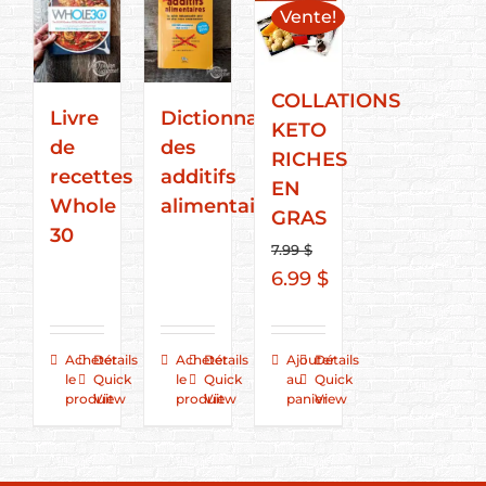
Vente!
COLLATIONS
Livre
Dictionnaire
KETO
de
des
RICHES
recettes
additifs
EN
Whole
alimentaires
GRAS
30
7.99
$
Le
Le
6.99
$
prix
prix
initial
actuel
Acheter
Détails
Acheter
Détails
Ajouter
Détails
était :
est :
le
Quick
le
Quick
au
Quick
7.99 $.
6.99 $.
produit
View
produit
View
panier
View