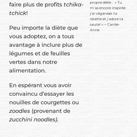
propre diète : » Tu
faire plus de profits
tchika-
m’as encore inspirée,
tchick
!
j’ai véganiser ta
recette et j’adore ta
sauce! » – Carole-
Peu importe la diète que
Anne
vous adoptez, on a tous
avantage à inclure plus de
légumes et de feuilles
vertes dans notre
alimentation.
En espérant vous avoir
convaincu d’essayer les
nouilles de courgettes ou
zoodles
(provenant de
zucchini noodles).