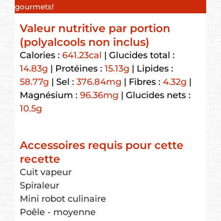
gourmets!
Valeur nutritive par portion
(polyalcools non inclus)
Calories :
641.23
cal
|
Glucides total :
14.83
g
|
Protéines :
15.13
g
|
Lipides :
58.77
g
|
Sel :
376.84
mg
|
Fibres :
4.32
g
|
Magnésium :
96.36
mg
|
Glucides nets :
10.5
g
Accessoires requis pour cette
recette
Cuit vapeur
Spiraleur
Mini robot culinaire
Poêle - moyenne