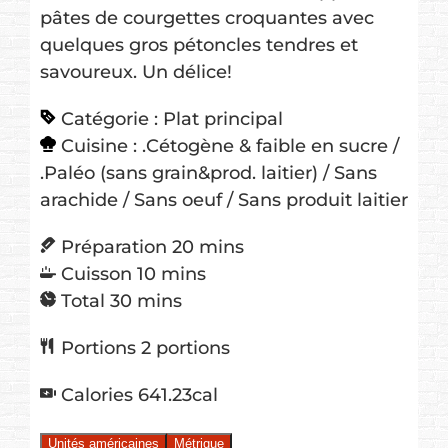
pâtes de courgettes croquantes avec
quelques gros pétoncles tendres et
savoureux. Un délice!
Catégorie :
Plat principal
Cuisine :
.Cétogène & faible en sucre /
.Paléo (sans grain&prod. laitier) / Sans
arachide / Sans oeuf / Sans produit laitier
minutes
Préparation
20
mins
minutes
Cuisson
10
mins
minutes
Total
30
mins
Portions
2
portions
Calories
641.23
cal
Unités américaines
Métrique