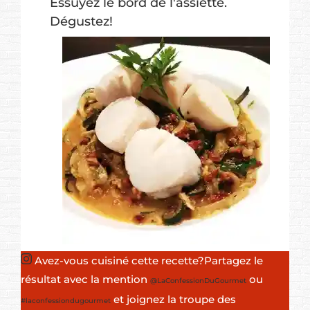
Essuyez le bord de l'assiette.
Dégustez!
Avez-vous cuisiné cette recette?
Partagez le
résultat avec la mention
ou
@LaConfessionDuGourmet
et joignez la troupe des
#laconfessiondugourmet