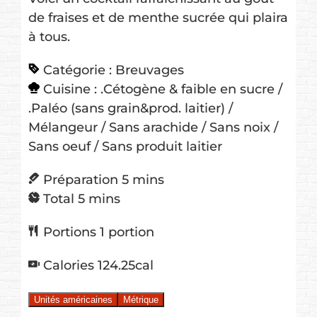
de fraises et de menthe sucrée qui plaira
à tous.
Catégorie :
Breuvages
Cuisine :
.Cétogène & faible en sucre /
.Paléo (sans grain&prod. laitier) /
Mélangeur / Sans arachide / Sans noix /
Sans oeuf / Sans produit laitier
minutes
Préparation
5
mins
minutes
Total
5
mins
Portions
1
portion
Calories
124.25
cal
Unités américaines
Métrique