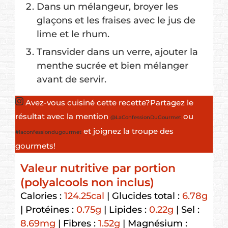
Dans un mélangeur, broyer les
glaçons et les fraises avec le jus de
lime et le rhum.
Transvider dans un verre, ajouter la
menthe sucrée et bien mélanger
avant de servir.
Avez-vous cuisiné cette recette?
Partagez le
résultat avec la mention
ou
@LaConfessionDuGourmet
et joignez la troupe des
#laconfessiondugourmet
gourmets!
Valeur nutritive par portion
(polyalcools non inclus)
Calories :
124.25
cal
|
Glucides total :
6.78
g
|
Protéines :
0.75
g
|
Lipides :
0.22
g
|
Sel :
8.69
mg
|
Fibres :
1.52
g
|
Magnésium :