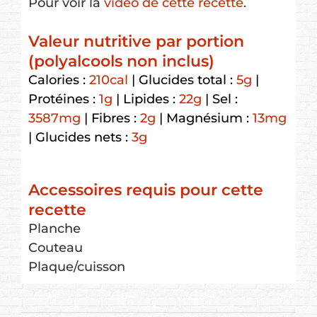
Pour voir la
vidéo de cette recette
.
Valeur nutritive par portion
(polyalcools non inclus)
Calories :
210
cal
|
Glucides total :
5
g
|
Protéines :
1
g
|
Lipides :
22
g
|
Sel :
3587
mg
|
Fibres :
2
g
|
Magnésium :
13
mg
|
Glucides nets :
3
g
Accessoires requis pour cette
recette
Planche
Couteau
Plaque/cuisson