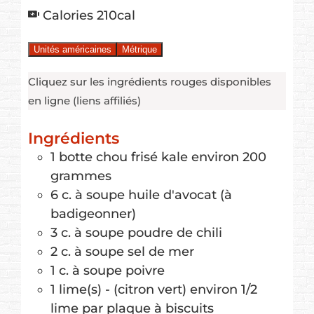
Calories
210
cal
Unités américaines
Métrique
Cliquez sur les ingrédients rouges disponibles
en ligne (liens affiliés)
Ingrédients
1
botte
chou frisé kale
environ 200
grammes
6
c. à soupe
huile d'avocat
(à
badigeonner)
3
c. à soupe
poudre de chili
2
c. à soupe
sel de mer
1
c. à soupe
poivre
1
lime(s) - (citron vert)
environ 1/2
lime par plaque à biscuits