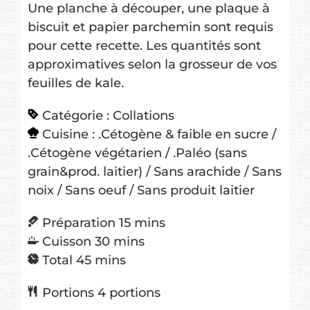
Une planche à découper, une plaque à
biscuit et papier parchemin sont requis
pour cette recette. Les quantités sont
approximatives selon la grosseur de vos
feuilles de kale.
Catégorie :
Collations
Cuisine :
.Cétogène & faible en sucre /
.Cétogène végétarien / .Paléo (sans
grain&prod. laitier) / Sans arachide / Sans
noix / Sans oeuf / Sans produit laitier
minutes
Préparation
15
mins
minutes
Cuisson
30
mins
minutes
Total
45
mins
Portions
4
portions