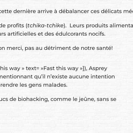
cette dernière arrive à débalancer ces délicats m
e profits (
tchika-tchike
). Leurs produits alimenta
s artificielles et des édulcorants nocifs.
on merci, pas au détriment de notre santé!
this way » text= »Fast this way »]), Asprey
mentionnant qu’il n’existe aucune intention
r rendre les gens malades.
rucs de biohacking, comme le jeûne, sans se