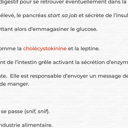
digestif pour se retrouver éventuellement dans la 
élevé, le pancréas
start sa job
et sécrète de l’insu
ettant alors d’emmagasiner le glucose.
 comme la
cholécystokinine
et la leptine.
 de l’intestin grêle activant la sécrétion d’enzy
ante. Elle est responsable d’envoyer un message de
r de manger.
 se passe (
snif, snif
).
industrie alimentaire.