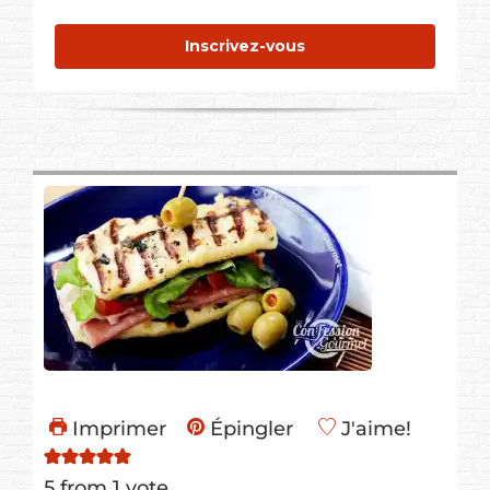
Inscrivez-vous
Imprimer
Épingler
J'aime!
5
from 1 vote