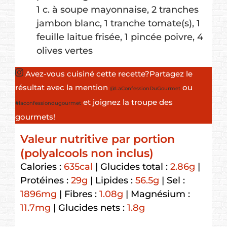
1 c. à soupe mayonnaise,
2 tranches
jambon blanc,
1 tranche tomate(s),
1
feuille laitue frisée,
1 pincée poivre,
4
olives vertes
Avez-vous cuisiné cette recette?
Partagez le
résultat avec la mention
ou
@LaConfessionDuGourmet
et joignez la troupe des
#laconfessiondugourmet
gourmets!
Valeur nutritive par portion
(polyalcools non inclus)
Calories :
635
cal
|
Glucides total :
2.86
g
|
Protéines :
29
g
|
Lipides :
56.5
g
|
Sel :
1896
mg
|
Fibres :
1.08
g
|
Magnésium :
11.7
mg
|
Glucides nets :
1.8
g