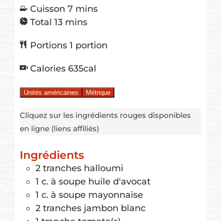
minutes
Cuisson
7
mins
minutes
Total
13
mins
Portions
1
portion
Calories
635
cal
Unités américaines
Métrique
Cliquez sur les ingrédients rouges disponibles
en ligne (liens affiliés)
Ingrédients
2
tranches
halloumi
1
c. à soupe
huile d'avocat
1
c. à soupe
mayonnaise
2
tranches
jambon blanc