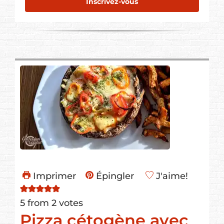
Inscrivez-vous
Imprimer
Épingler
J'aime!
5
from
2
votes
Pizza cétogène avec