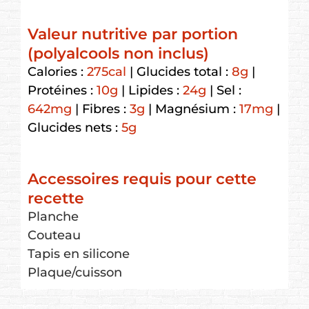
Valeur nutritive par portion
(polyalcools non inclus)
Calories :
275
cal
|
Glucides total :
8
g
|
Protéines :
10
g
|
Lipides :
24
g
|
Sel :
642
mg
|
Fibres :
3
g
|
Magnésium :
17
mg
|
Glucides nets :
5
g
Accessoires requis pour cette
recette
Planche
Couteau
Tapis en silicone
Plaque/cuisson