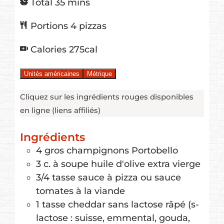
minutes
Total
35
mins
Portions
4
pizzas
Calories
275
cal
Unités américaines
Métrique
Cliquez sur les ingrédients rouges disponibles
en ligne (liens affiliés)
Ingrédients
4
gros
champignons Portobello
3
c. à soupe
huile d'olive extra vierge
3/4
tasse
sauce à pizza
ou sauce
tomates à la viande
1
tasse
cheddar sans lactose râpé
(s-
lactose : suisse, emmental, gouda,