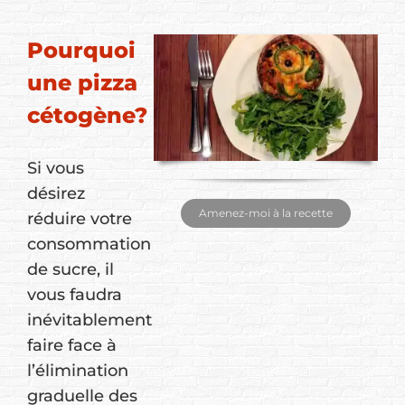
Pourquoi
une pizza
cétogène?
Si vous
désirez
Amenez-moi à la recette
réduire votre
consommation
de sucre, il
vous faudra
inévitablement
faire face à
l’élimination
graduelle des