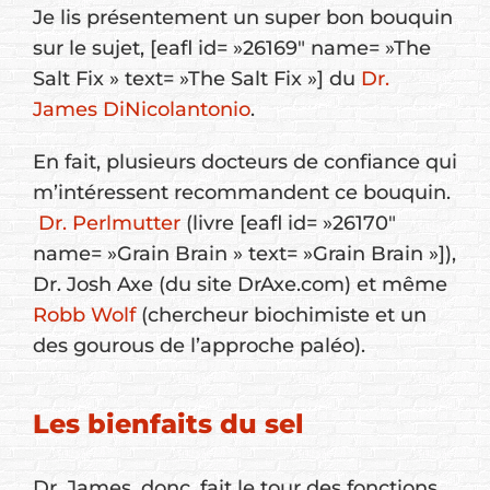
Je lis présentement un super bon bouquin
sur le sujet, [eafl id= »26169″ name= »The
Salt Fix » text= »The Salt Fix »] du
Dr.
James DiNicolantonio
.
En fait, plusieurs docteurs de confiance qui
m’intéressent recommandent ce bouquin.
Dr. Perlmutter
(livre [eafl id= »26170″
name= »Grain Brain » text= »Grain Brain »]),
Dr. Josh Axe (du site DrAxe.com) et même
Robb Wolf
(chercheur biochimiste et un
des gourous de l’approche paléo).
Les bienfaits du sel
Dr. James, donc, fait le tour des fonctions