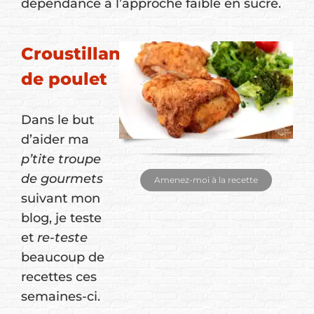
dépendance à l’approche faible en sucre.
Croustillant
de poulet
Dans le but
d’aider ma
p’tite troupe
de gourmets
Amenez-moi à la recette
suivant mon
blog, je teste
et
re-teste
beaucoup de
recettes ces
semaines-ci.