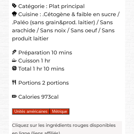
Catégorie :
Plat principal
Cuisine :
.Cétogène & faible en sucre /
.Paléo (sans grain&prod. laitier) / Sans
arachide / Sans noix / Sans oeuf / Sans
produit laitier
minutes
Préparation
10
mins
hour
Cuisson
1
hr
hour
minutes
Total
1
hr
10
mins
Portions
2
portions
Calories
973
cal
Unités américaines
Métrique
Cliquez sur les ingrédients rouges disponibles
en ligne (liens affiliés)