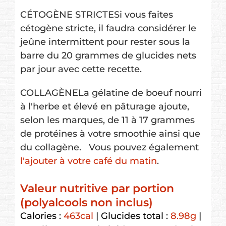
CÉTOGÈNE STRICTE
Si vous faites
cétogène stricte, il faudra considérer le
jeûne intermittent pour rester sous la
barre du 20 grammes de glucides nets
par jour avec cette recette.
COLLAGÈNE
La gélatine de boeuf nourri
à l'herbe et élevé en pâturage ajoute,
selon les marques, de 11 à 17 grammes
de protéines à votre smoothie ainsi que
du collagène. Vous pouvez également
l'ajouter à votre café du matin
.
Valeur nutritive par portion
(polyalcools non inclus)
Calories :
463
cal
|
Glucides total :
8.98
g
|