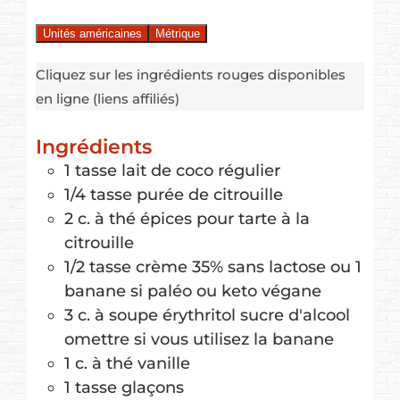
Unités américaines
Métrique
Cliquez sur les ingrédients rouges disponibles
en ligne (liens affiliés)
Ingrédients
1
tasse
lait de coco régulier
1/4
tasse
purée de citrouille
2
c. à thé
épices pour tarte à la
citrouille
1/2
tasse
crème 35% sans lactose
ou 1
banane si paléo ou keto végane
3
c. à soupe
érythritol sucre d'alcool
omettre si vous utilisez la banane
1
c. à thé
vanille
1
tasse
glaçons