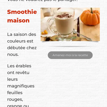
Smoothie
maison
La saison des
couleurs est
débutée chez
nous.
Amenez-moi à la recette
Les érables
ont revêtu
leurs
magnifiques
feuilles
rouges,
orange ou