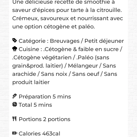
Une délicieuse recette de smoothie à
saveur d'épices pour tarte à la citrouille.
Crémeux, savoureux et nourrissant avec
une option cétogène et paléo.
Catégorie :
Breuvages / Petit déjeuner
Cuisine :
.Cétogène & faible en sucre /
.Cétogène végétarien / .Paléo (sans
grain&prod. laitier) / Mélangeur / Sans
arachide / Sans noix / Sans oeuf / Sans
produit laitier
minutes
Préparation
5
mins
minutes
Total
5
mins
Portions
2
portions
Calories
463
cal