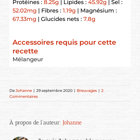
Protéines :
8.25
g
|
Lipides :
45.92
g
|
Sel :
52.02
mg
|
Fibres :
1.19
g
|
Magnésium :
67.33
mg
|
Glucides nets :
7.8
g
Accessoires requis pour cette
recette
Mélangeur
De
Johanne
|
29 septembre 2020
|
Breuvages
|
2
Commentaires
À propos de l’auteur:
Johanne