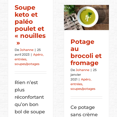
Soupe
keto et
paléo
poulet et
« nouilles
Potage
»
au
De
Johanne
|
25
brocoli et
avril 2023
|
Apéro,
entrées,
fromage
soupes/potages
De
Johanne
|
25
janvier
2021
|
Apéro,
Rien n’est
entrées,
soupes/potages
plus
réconfortant
qu’on bon
Ce potage
bol de soupe
sans crème