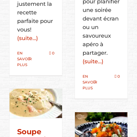
pour planifier
justement la
une soirée
recette
devant écran
parfaite pour
ou un
vous!
savoureux
(suite…)
apéro à
partager.
EN
0
SAVOIR
(suite…)
PLUS
EN
0
SAVOIR
PLUS
Soupe