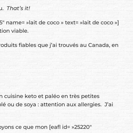
au.
That’s it!
5″ name= »lait de coco » text= »lait de coco »]
ion viable.
roduits fiables que j’ai trouvés au Canada, en
en cuisine keto et paléo en très petites
 ou de soya : attention aux allergies. J’ai
 Voyons ce que mon [eafl id= »25220″