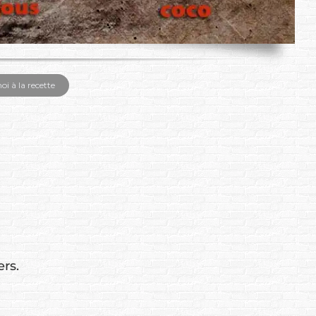
 à la recette
ers.