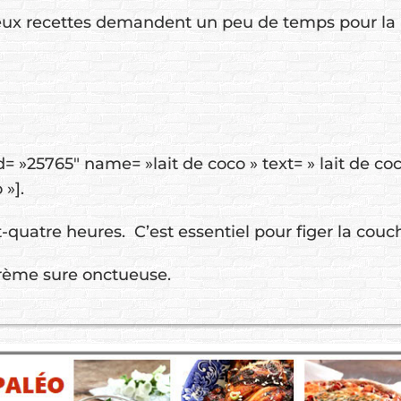
deux recettes demandent un peu de temps pour la 
d= »25765″ name= »lait de coco » text= » lait de coco
»].
-quatre heures. C’est essentiel pour figer la couc
 crème sure onctueuse.