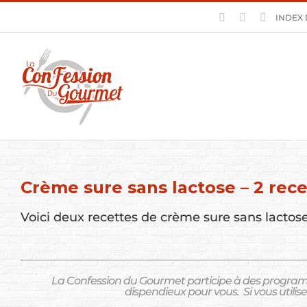
Skip
Facebook
Pinterest
YouTube
INDEX 
to
content
Crème sure sans lactose – 2 rece
Voici deux recettes de crème sure sans lactose 
La Confession du Gourmet participe à des program
dispendieux pour vous.
Si vous utili